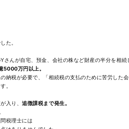
でした。
のYさんが自宅、預金、会社の株など財産の半分を相続
億5000万円以上。
上の納税が必要で、「相続税の支払のために苦労した会
ます。
査が入り、
追徴課税まで発生。
。
顧問税理士には