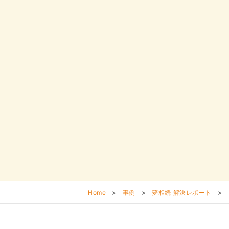
Home
>
事例
>
夢相続 解決レポート
>