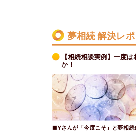
夢相続 解決レ
【相続相談実例】一度は
か！
■Yさんが「今度こそ」と夢相続