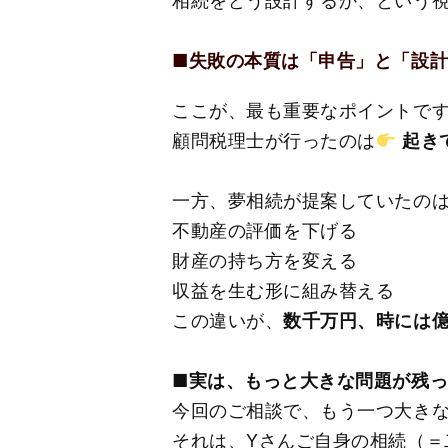
相続をどう設計するか、という
■
失敗の本質は「申告」と「設
ここが、最も重要なポイントで
顧問税理士が行ったのは
起き
一方、夢相続が提案していたの
不動産の評価を下げる
財産の持ち方を変える
収益を生む形に組み替える
この違いが、
数千万円、時には
■
実は、もっと大きな問題が残っ
今回のご相談で、もう一つ大き
それは、Yさんご自身の相続（＝