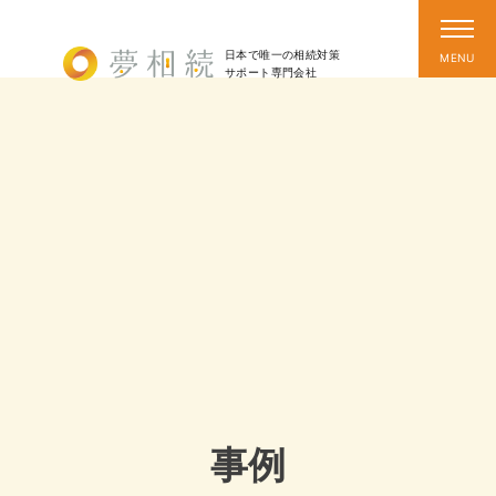
日本で唯一の相続対策
サポート
専門会社
事例