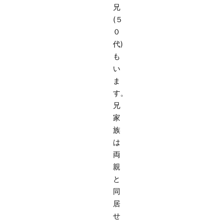
兄
(５
０
代)
も
い
ま
す。
兄
家
族
は
両
親
と
同
居
せ