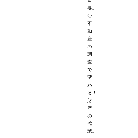
重
要。
◇
不
動
産
の
調
査
で
変
わ
る！
財
産
の
確
認。