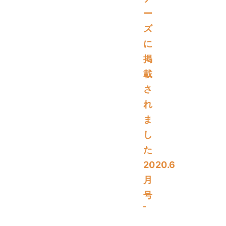
ー
ズ
に
掲
載
さ
れ
ま
し
た
2020.6
月
号
書