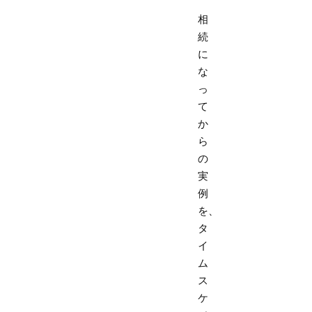
相
続
に
な
っ
て
か
ら
の
実
例
を、
タ
イ
ム
ス
ケ