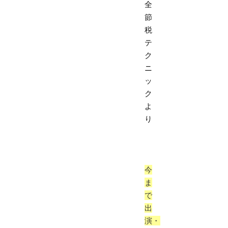
全
節
税
テ
ク
ニ
ッ
ク
よ
り
今
ま
で
出
演・