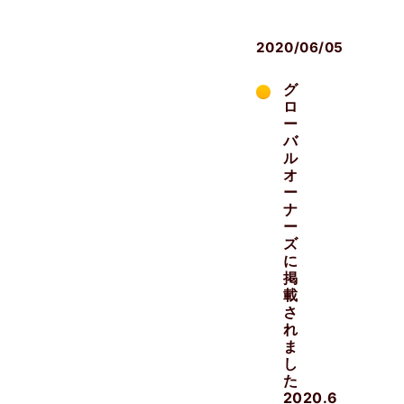
籍
2020/06/05
グ
ロ
ー
バ
ル
オ
ー
ナ
ー
ズ
に
掲
載
さ
れ
ま
し
た
2020.6