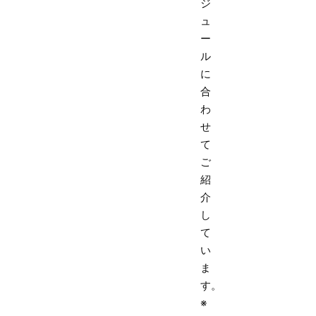
ジ
ュ
ー
ル
に
合
わ
せ
て
ご
紹
介
し
て
い
ま
す。
※