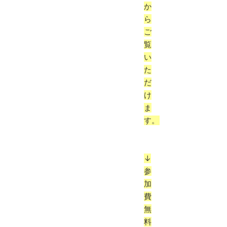
か
ら
ご
覧
い
た
だ
け
ま
す。
↓
参
加
費
無
料