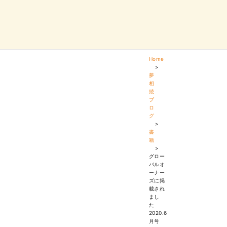
Home
>
夢
相
続
ブ
ロ
グ
>
書
籍
>
グロー
バルオ
ーナー
ズに掲
載され
まし
た
2020.6
月号