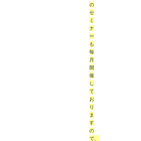
の
セ
ミ
ナ
ー
も
毎
月
開
催
し
て
お
り
ま
す
の
で、