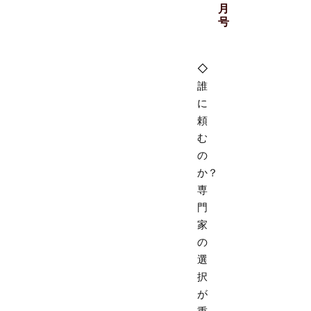
月
号
◇
誰
に
頼
む
の
か？
専
門
家
の
選
択
が