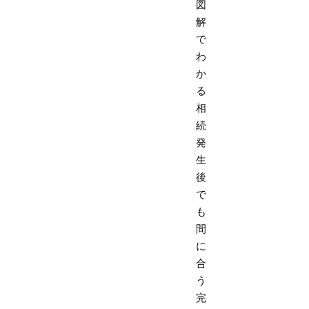
図
解
で
わ
か
る
相
続
発
生
後
で
も
間
に
合
う
完