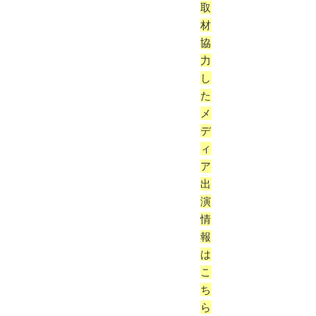
取
材
協
力
し
た
メ
デ
ィ
ア
出
演
情
報
は
こ
ち
ら