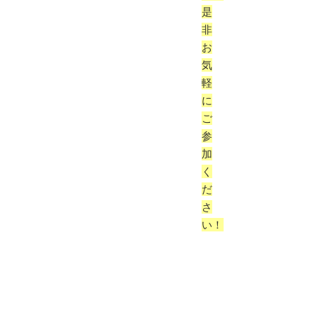
是
非
お
気
軽
に
ご
参
加
く
だ
さ
い！
弊
社
で