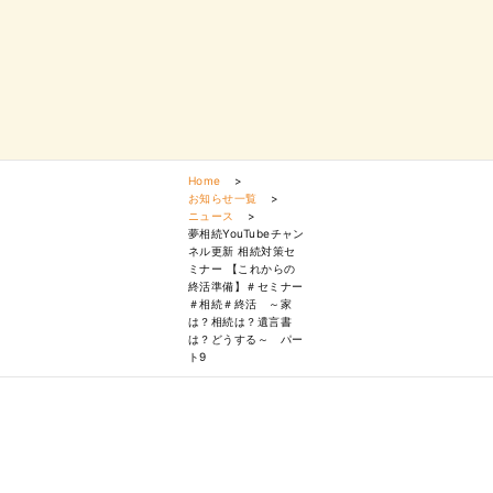
Home
>
お知らせ一覧
>
ニュース
>
夢相続YouTubeチャン
ネル更新 相続対策セ
ミナー 【これからの
終活準備】＃セミナー
＃相続＃終活 ～家
は？相続は？遺言書
は？どうする～ パー
ト9