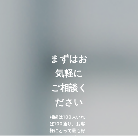
まずはお
気軽に
ご相談く
ださい
相続は100人いれ
ば100通り。お客
様にとって最も好
ましいオーダーメ