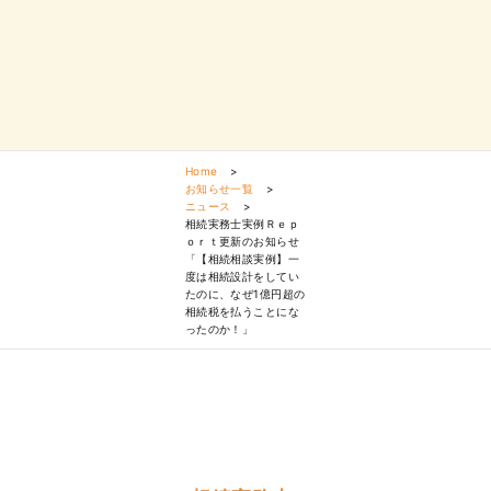
Home
>
お知らせ一覧
>
ニュース
>
相続実務士実例Ｒｅｐ
ｏｒｔ更新のお知らせ
「【相続相談実例】一
度は相続設計をしてい
たのに、なぜ1億円超の
相続税を払うことにな
ったのか！」