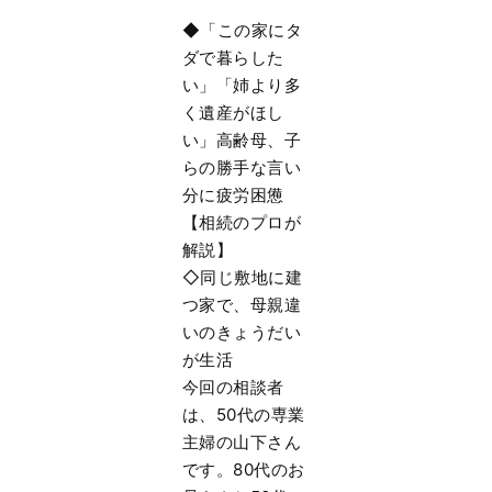
◆「この家にタ
ダで暮らした
い」「姉より多
く遺産がほし
い」高齢母、子
らの勝手な言い
分に疲労困憊
【相続のプロが
解説】
◇同じ敷地に建
つ家で、母親違
いのきょうだい
が生活
今回の相談者
は、50代の専業
主婦の山下さん
です。80代のお