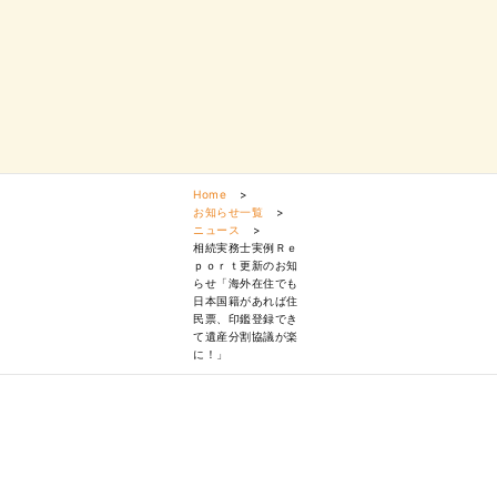
Home
>
お知らせ一覧
>
ニュース
>
相続実務士実例Ｒｅ
ｐｏｒｔ更新のお知
らせ「海外在住でも
日本国籍があれば住
民票、印鑑登録でき
て遺産分割協議が楽
に！」