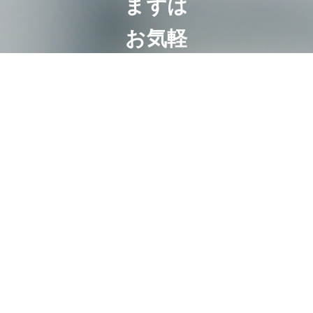
まずは
お気軽
に
ご相談
くださ
い
相続は100人いれ
ば100通り。お客
様にとって最も好
ましいオーダーメ
ード相続。
代表・曽根恵子と
スタッフが、相続
に関するご相談を