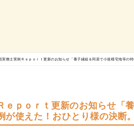
続実務士実例Ｒｅｐｏｒｔ更新のお知らせ「養子縁組＆同居で小規模宅地等の特
Ｒｅｐｏｒｔ更新のお知らせ「
例が使えた！おひとり様の決断