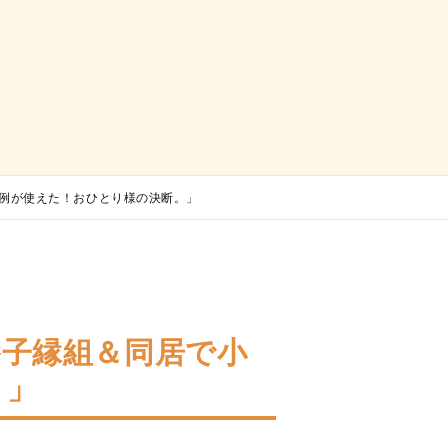
例が使えた！おひとり様の決断。」
養子縁組＆同居で小
。」