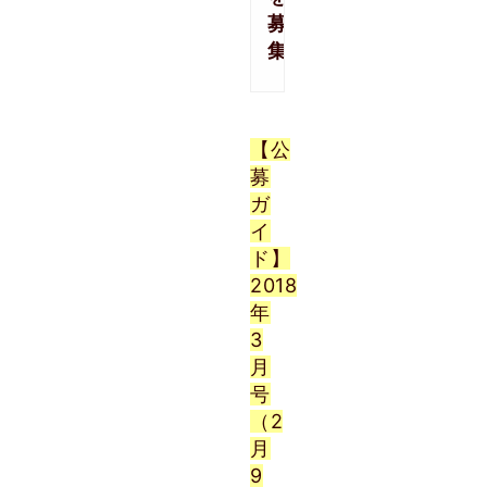
募
集！
【公
募
ガ
イ
ド】
2018
年
3
月
号
（2
月
9