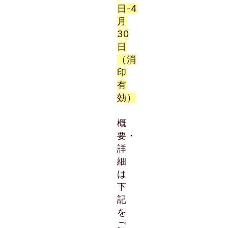
日-4
月
30
日
（消
印
有
効）
概
要・
詳
細
は
下
記
を
ご