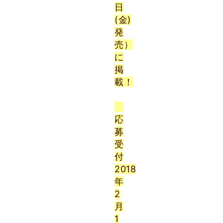
日
(金)
発
売）
に
掲
載！
応
募
受
付
2018
年
2
月
1