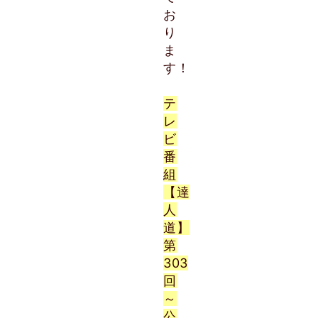
お
り
ま
す！
テ
レ
ビ
番
組
【達
人
道】
第
303
回
～
公