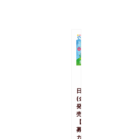
材
記
事
2018/02/
2018
年
2
月
9
日
(金)
発
売
【公
募
ガ