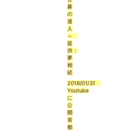
募
の
達
人
～
提
供：
夢
相
続
2018/01/31
Youtube
に
公
開
首
都