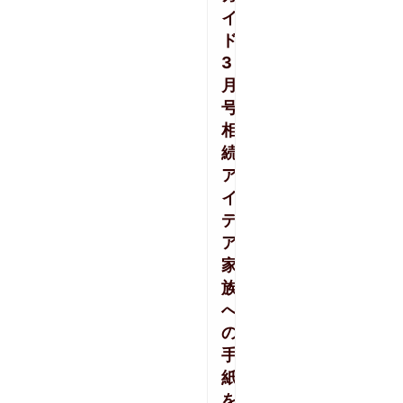
イ
ド
3
月
号】
相
続
ア
イ
デ
ア・
家
族
へ
の
手
紙
を