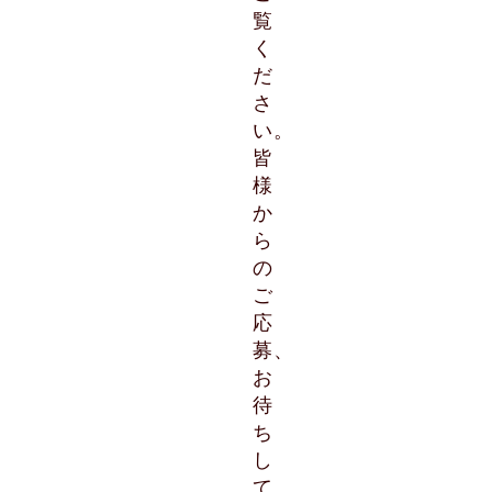
覧
く
だ
さ
い。
皆
様
か
ら
の
ご
応
募、
お
待
ち
し
て