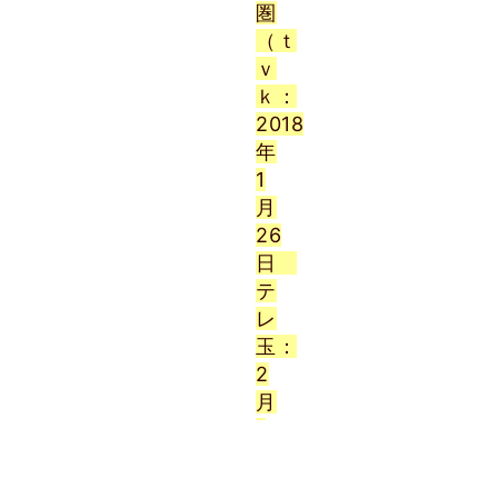
圏
（ｔ
ｖ
ｋ：
2018
年
1
月
26
日
テ
レ
玉：
2
月
1
日）
放