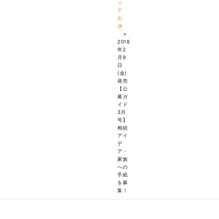
ィ
ア
出
演
>
2018
年2
月9
日
(金)
発売
【公
募ガ
イド
3月
号】
相続
アイ
デ
ア・
家族
への
手紙
を募
集！