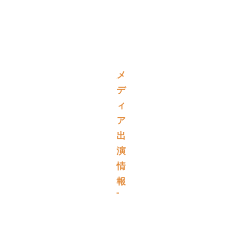
メ
デ
ィ
ア
出
演
情
報
取