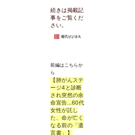
続きは掲載記
事をご覧くだ
さい。
前編はこちらか
ら
【肺がんステ
ージ4と診断
され突然の余
命宣告…60代
女性が託し
た、命が亡く
なる前の「遺
言書」】