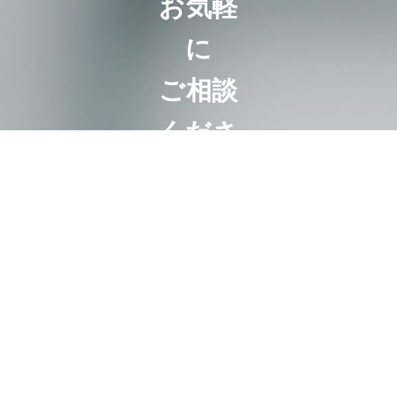
お気軽
に
ご相談
くださ
い
相続は100人い
れば100通り。
お客様にとって
最も好ましいオ
ーダーメード相
続。
代表・曽根恵子
とスタッフが、
相続に関するご
相談を約１時間