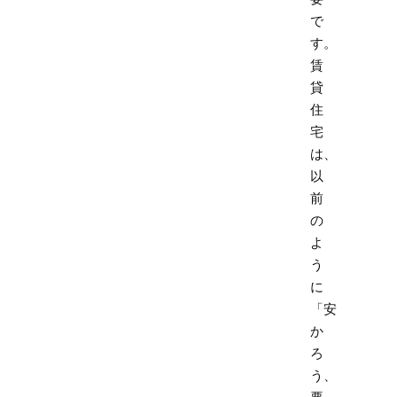
で
す。
賃
貸
住
宅
は、
以
前
の
よ
う
に
「安
か
ろ
う、