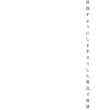
目
指
す
よ
う
に
し
ま
す。
そ
う
し
た
視
点
で
賃
貸