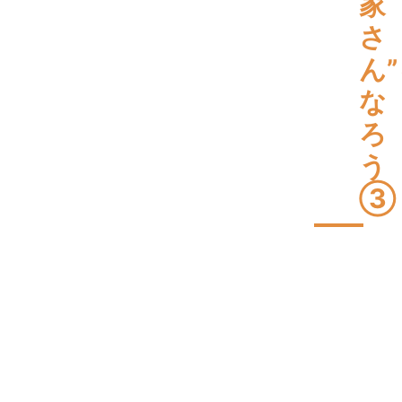
家
さ
ん
な
ろ
う
③
不
動
産
活
用
生