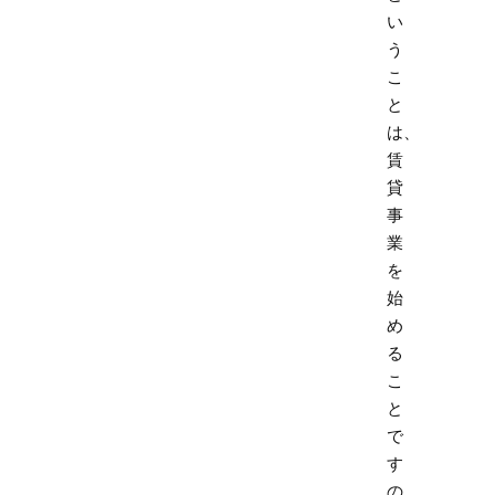
い
う
こ
と
は、
賃
貸
事
業
を
始
め
る
こ
と
で
す
の