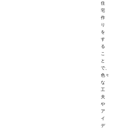
住
宅
作
り
を
す
る
こ
と
で、
色々
な
工
夫
や
ア
イ
デ