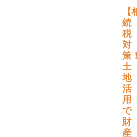
【
続
税
対
策
土
地
活
用
で
財
産