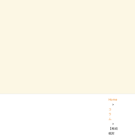
Home
>
コ
ラ
ム
>
【相続
税対