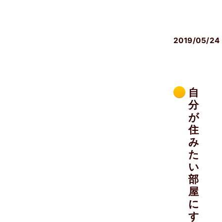
前
対
策
2019/05/24
自
分
が
住
み
た
い
部
屋
に
す