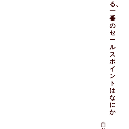
る、
一
番
の
セ
ー
ル
ス
ポ
イ
ン
ト
は
な
に
か
自