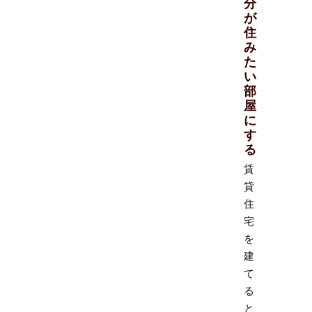
分
が
住
み
た
い
部
屋
に
す
る
賃
貸
住
宅
を
建
て
る
と