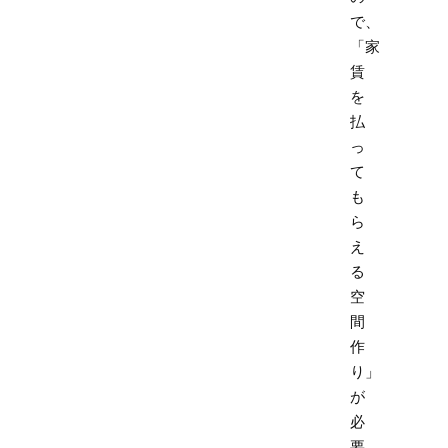
で、
「家
賃
を
払
っ
て
も
ら
え
る
空
間
作
り」
が
必
要