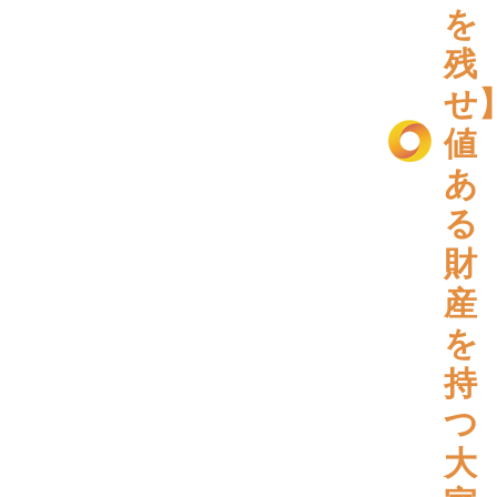
を
残
せ
値
あ
る
財
産
を
持
つ
大