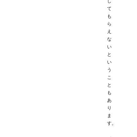
し
て
も
ら
え
な
い
と
い
う
こ
と
も
あ
り
ま
す。