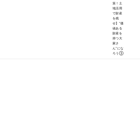
策！土
地活用
で財産
を残
せ】”価
値ある
財産を
持つ大
家さ
ん”にな
ろう③