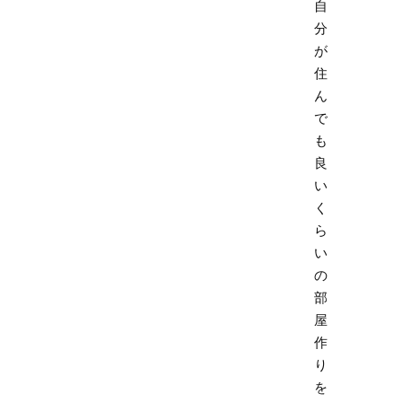
自
分
が
住
ん
で
も
良
い
く
ら
い
の
部
屋
作
り
を