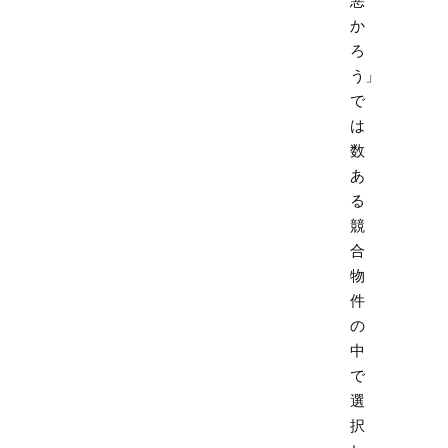
悪
か
ろ
う」
で
は
数
あ
る
競
合
物
件
の
中
で
選
択