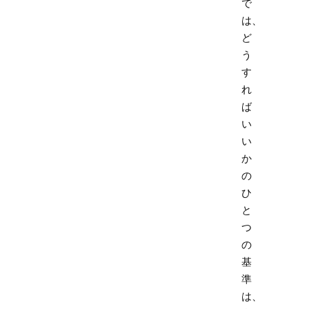
で
は、
ど
う
す
れ
ば
い
い
か
の
ひ
と
つ
の
基
準
は、