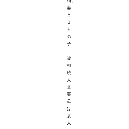
婚、
妻
と
３
人
の
子
被
相
続
人
父
実
母
は
故
人