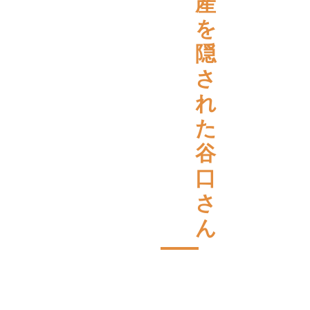
産
を
隠
さ
れ
た
谷
口
さ
ん
遺
言