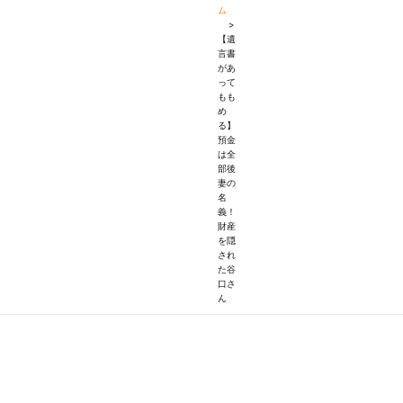
ム
>
【遺
言書
があ
って
もも
め
る】
預金
は全
部後
妻の
名
義！
財産
を隠
され
た谷
口さ
ん