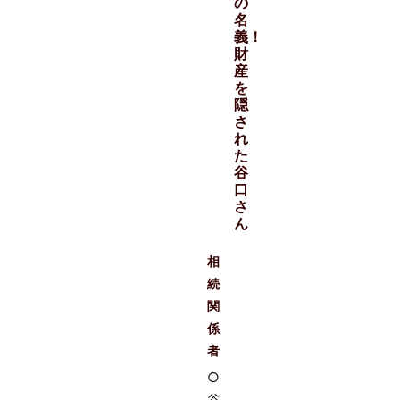
の
名
義！
財
産
を
隠
さ
れ
た
谷
口
さ
ん
相
続
関
係
者
○
谷