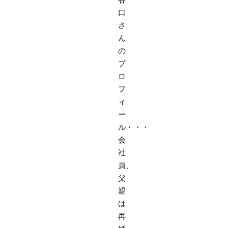
口
さ
ん
の
プ
ロ
フ
ィ
ー
ル・・・
会
社
員、
父
親
は
再