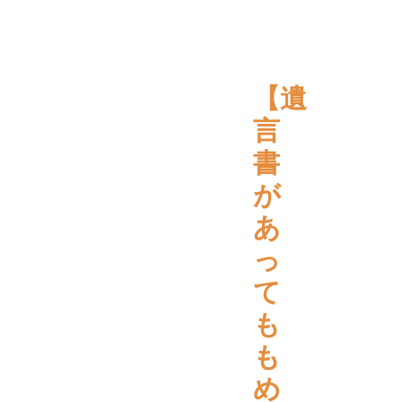
【遺
言
書
が
あ
っ
て
も
も
め