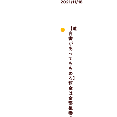
2021/11/18
【遺
言
書
が
あ
っ
て
も
も
め
る】
預
金
は
全
部
後
妻