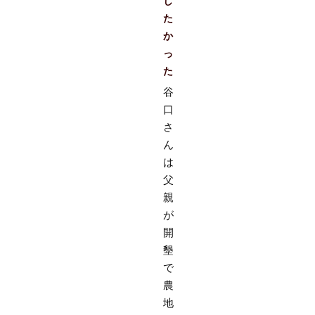
し
た
か
っ
た
谷
口
さ
ん
は
父
親
が
開
墾
で
農
地