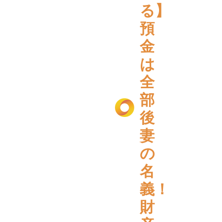
る】
預
金
は
全
部
後
妻
の
名
義！
財