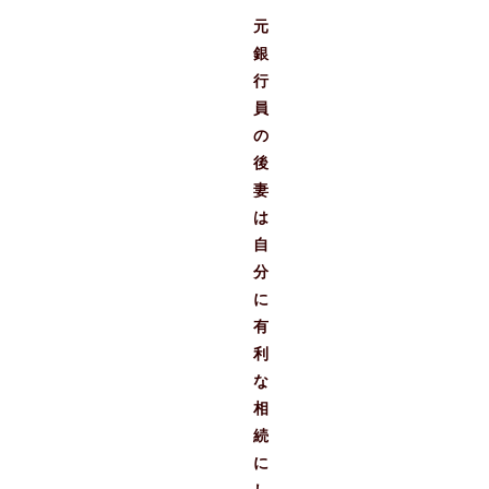
元
銀
行
員
の
後
妻
は
自
分
に
有
利
な
相
続
に