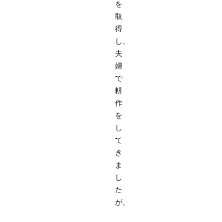
を
取
得
し、
夫
婦
で
耕
作
を
し
て
き
ま
し
た
が、
母