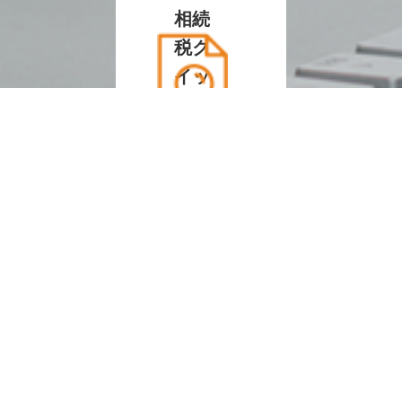
相続
税ク
イッ
ク診
断
メー
ルマ
ガジ
ン