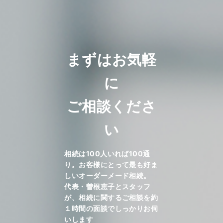
まずはお気軽
に
ご相談くださ
い
相続は100人いれば100通
り。お客様にとって最も好ま
しいオーダーメード相続。
代表・曽根恵子とスタッフ
が、相続に関するご相談を約
１時間の面談でしっかりお伺
いします