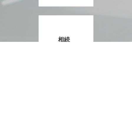
相続
税ク
イッ
ク診
断