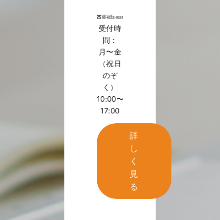
受付時
間：
月〜金
（祝日
のぞ
く）
10:00〜
17:00
詳
し
く
見
る