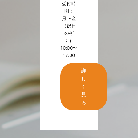
受付時
間：
月〜金
（祝日
のぞ
く）
10:00〜
17:00
詳
し
く
見
る