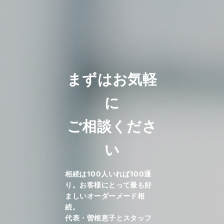
まずはお気軽
に
ご相談くださ
い
相続は100人いれば100通
り。お客様にとって最も好
ましいオーダーメード相
続。
代表・曽根恵子とスタッフ