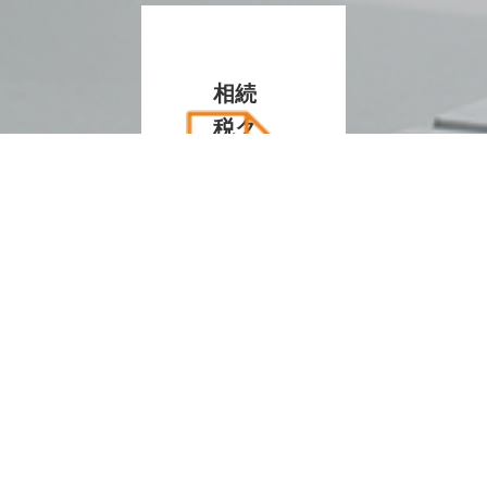
相続
税ク
イッ
ク診
断
メー
ルマ