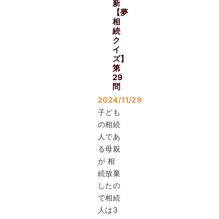
新
【夢
相
続
ク
イ
ズ】
第
29
問
2024/11/29
子ども
の相続
人であ
る母親
が 相
続放棄
したの
で相続
人は3