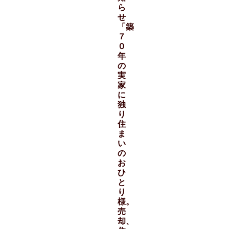
ら
せ
「築
７
０
年
の
実
家
に
独
り
住
ま
い
の
お
ひ
と
り
様。
売
却、