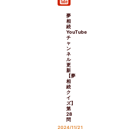
夢
相
続
YouTube
チ
ャ
ン
ネ
ル
更
新
【夢
相
続
ク
イ
ズ】
第
28
問
2024/11/21