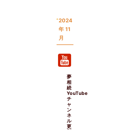
2024
年 11
月
夢
相
続
YouTube
チ
ャ
ン
ネ
ル
更