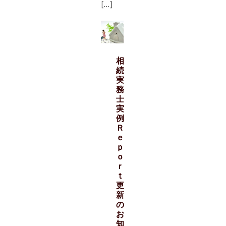
[…]
相
続
実
務
士
実
例
Ｒ
ｅ
ｐ
ｏ
ｒ
ｔ
更
新
の
お
知