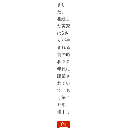
まし
た。
相続し
た実家
はSさ
んが生
まれる
前の昭
和２０
年代に
建築さ
れてい
て、も
う築７
０年。
建 […]