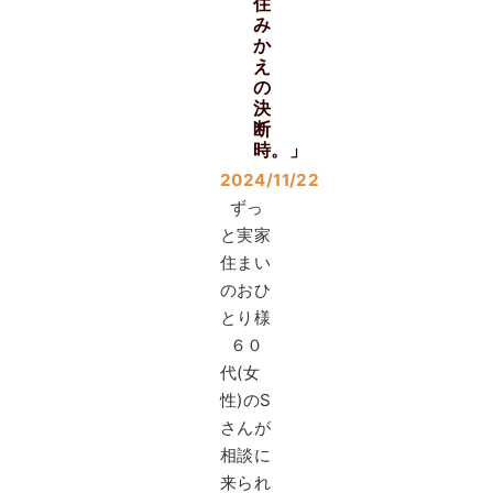
住
み
か
え
の
決
断
時。」
2024/11/22
ずっ
と実家
住まい
のおひ
とり様
６０
代(女
性)のS
さんが
相談に
来られ