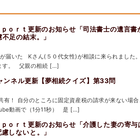
ｅｐｏｒｔ更新のお知らせ「司法書士の遺言書
慮不足の結末。」
届いた Kさん(５０代女性)が相談に来られました。
す。 父親の相続 […]
eチャンネル更新【夢相続クイズ】第33問
共有！ 自分のところに固定資産税の請求が来ない場合
ube動画で（1分11秒） 是 […]
ｅｐｏｒｔ更新のお知らせ「介護した妻の寄与
配慮しないと。」