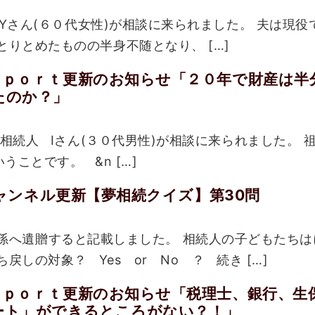
さん(６０代女性)が相談に来られました。 夫は現役
とりとめたものの半身不随となり、 […]
ｅｐｏｒｔ更新のお知らせ「２０年で財産は半
たのか？」
続人 Iさん(３０代男性)が相談に来られました。 
ことです。 &n […]
eチャンネル更新【夢相続クイズ】第30問
孫へ遺贈すると記載しました。 相続人の子どもたち
しの対象？ Yes or No ？ 続き […]
ｅｐｏｒｔ更新のお知らせ「税理士、銀行、生
ート」ができるところがない？！」