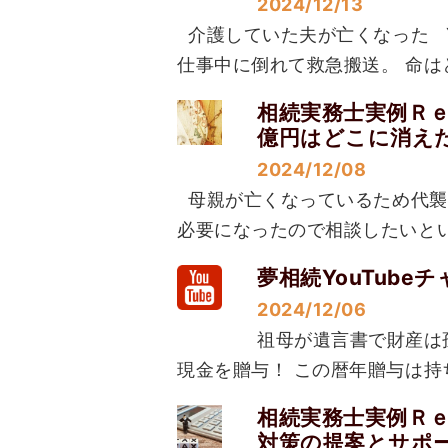
2024/12/13
介護していた夫が亡くなった Y
仕事中に倒れて救急搬送。 命は
相続実務士実例Ｒ
億円はどこに消え
2024/12/08
母親が亡くなっているため代襲相
必要になったので相談したいという
夢相続YouTub
2024/12/06
祖母が遺言書で財産は
現金を贈与！ この暦年贈与は持ち戻
相続実務士実例Ｒ
対策の提案とサポ