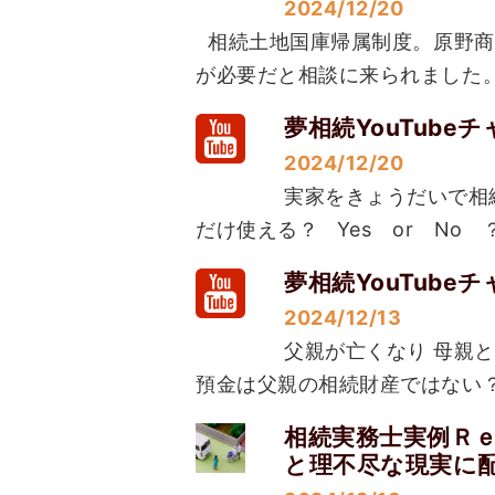
2024/12/20
相続土地国庫帰属制度。原野商
が必要だと相談に来られました。
夢相続YouTub
2024/12/20
実家をきょうだいで相続
だけ使える？ Yes or No ？
夢相続YouTub
2024/12/13
父親が亡くなり 母親
預金は父親の相続財産ではない？ Y
相続実務士実例Ｒ
と理不尽な現実に