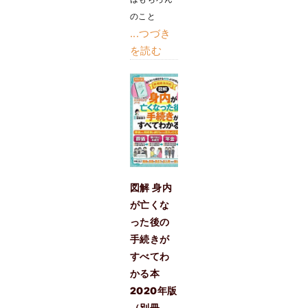
のこと
...つづき
を読む
図解 身内
が亡くな
った後の
手続きが
すべてわ
かる本
2020年版
（別冊