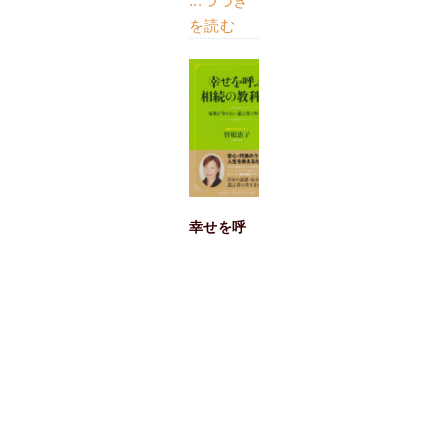
...つづき
を読む
幸せを呼
ぶ相続の
教科書
家族が争
わない遺
言書の作
り方
年間３，０
００件以上