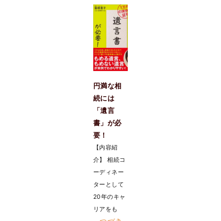
円満な相
続には
「遺言
書」が必
要！
【内容紹
介】 相続コ
ーディネー
ターとして
20年のキャ
リアをも