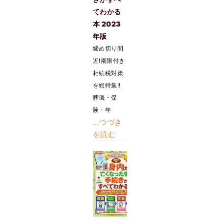
てわかる
本 2023
年版
締め切り間
近!期限付き
相続税対策
を総特集!!
葬儀・保
険・年
...つづき
を読む