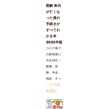
図解 身内
が亡くな
った後の
手続きが
すべてわ
かる本
2022年版
コロナ禍で
の新制度に
完全対応！
葬儀・保
険・年金・
相続、すべ
...つづき
を読む