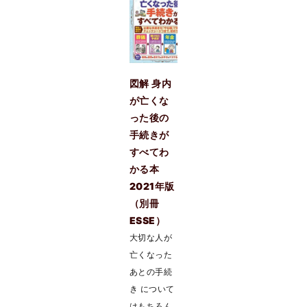
図解 身内
が亡くな
った後の
手続きが
すべてわ
かる本
2021年版
（別冊
ESSE）
大切な人が
亡くなった
あとの手続
き について
はもちろん