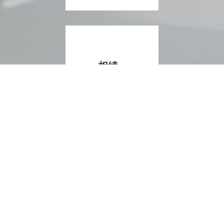
相続
税ク
イッ
ク診
断