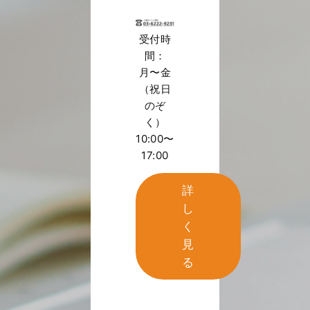
受付時
間：
月〜金
（祝日
のぞ
く）
10:00〜
17:00
詳
し
く
見
る