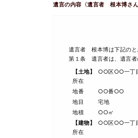
遺言の内容〈遺言者 根本博さ
遺言者 根本博は下記のと
第１条 遺言者は、遺言者
【土地】
○○区○○一丁
所在
地番
○○番○○
地目
宅地
地積
○○㎡
【建物】
○○区○○一丁
所在