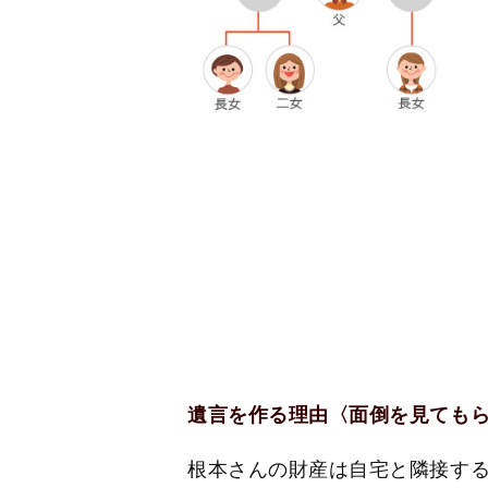
遺言を作る理由〈面倒を見ても
根本さんの財産は自宅と隣接す