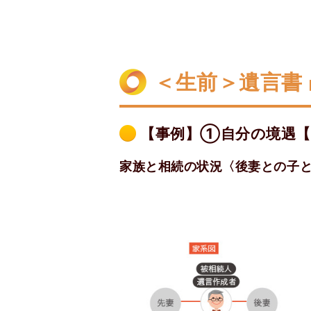
＜生前＞遺言書
【事例】①自分の境遇【
家族と相続の状況〈後妻との子