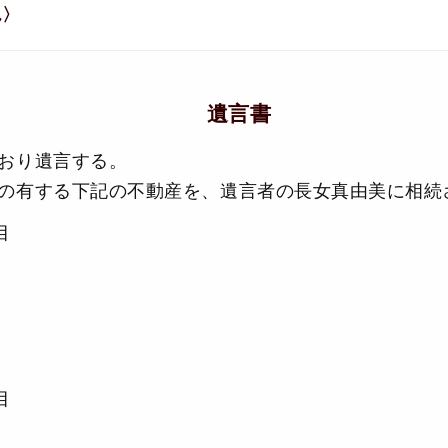
ん〉
遺言書
おり遺言する。
の有する下記の不動産を、遺言者の長女真由美に相続
目
目