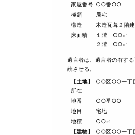
家屋番号
○○番○○
種類
居宅
構造
木造瓦葺２階建
床面積
１階 ○○㎡
２階 ○○㎡
遺言者は、遺言者の有する
続させる。
【土地】
○○区○○一丁
所在
地番
○○番○○
地目
宅地
地積
○○㎡
【建物】
○○区○○一丁