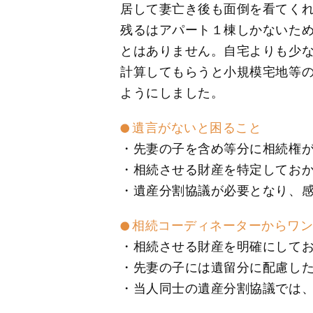
居して妻亡き後も面倒を看てく
残るはアパート１棟しかないた
とはありません。自宅よりも少
計算してもらうと小規模宅地等
ようにしました。
遺言がないと困ること
・先妻の子を含め等分に相続権
・相続させる財産を特定してお
・遺産分割協議が必要となり、
相続コーディネーターからワ
・相続させる財産を明確にして
・先妻の子には遺留分に配慮し
・当人同士の遺産分割協議では