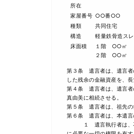
所在
家屋番号
○○番○○
種類
共同住宅
構造
軽量鉄骨造スレ
床面積
１階 ○○㎡
２階 ○○㎡
第３条 遺言者は、遺言者
した残余の金融資産を、長
第４条 遺言者は、遺言者
真由美に相続させる。
第５条 遺言者は、祖先の
第６条 遺言者は、本遺言
１ 遺言執行者は、不動
に必要な一切の権限を有す