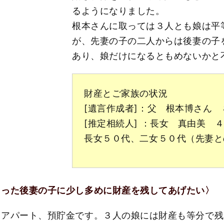
るようになりました。
根本さんに取っては３人とも娘は平
が、先妻の子の二人からは後妻の子
あり、娘だけになるともめないかと
財産とご家族の状況
[遺言作成者]：父 根本博さん 
[推定相続人] ：長女 真由美 
長女５０代、二女５０代（先妻と
らった後妻の子に少し多めに財産を残してあげたい〉
るアパート、預貯金です。３人の娘には財産も等分で残