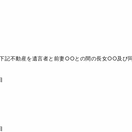
下記不動産を遺言者と前妻○○との間の長女○○及び
目
目