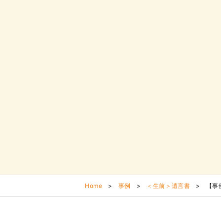
Home
>
事例
>
＜生前＞遺言書
>
【事