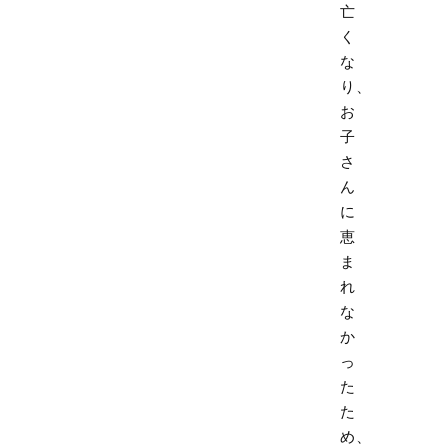
亡
く
な
り、
お
子
さ
ん
に
恵
ま
れ
な
か
っ
た
た
め、