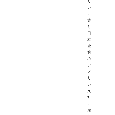
リ
カ
に
渡
り、
日
本
企
業
の
ア
メ
リ
カ
支
社
に
定