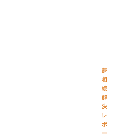
夢
相
続
解
決
レ
ポ
ー