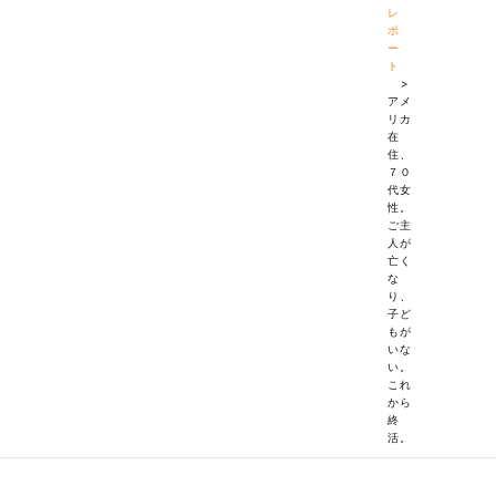
レ
ポ
ー
ト
>
アメ
リカ
在
住、
７０
代女
性。
ご主
人が
亡く
な
り、
子ど
もが
いな
い。
これ
から
終
活。