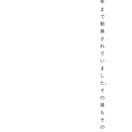
年
ま
で
勤
務
さ
れ
て
い
ま
し
た。
そ
の
後
も
そ
の