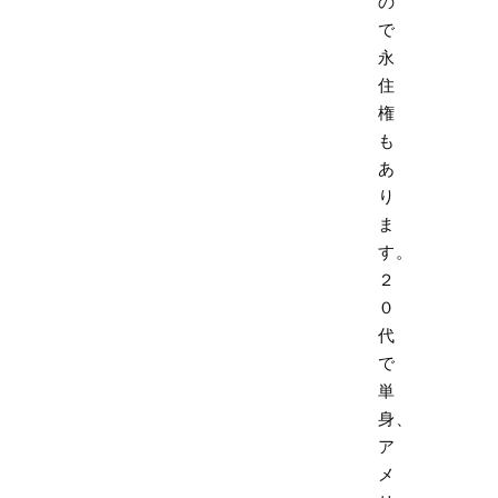
の
で
永
住
権
も
あ
り
ま
す。
２
０
代
で
単
身、
ア
メ