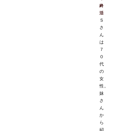
終
活
Ｓ
さ
ん
は
７
０
代
の
女
性。
妹
さ
ん
か
ら
紹