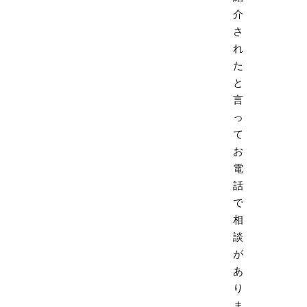
介
さ
れ
た
と
言
っ
て
お
電
話
で
相
談
が
あ
り
ま