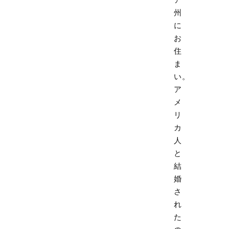
州
に
お
住
ま
い。
ア
メ
リ
カ
人
と
結
婚
さ
れ
た