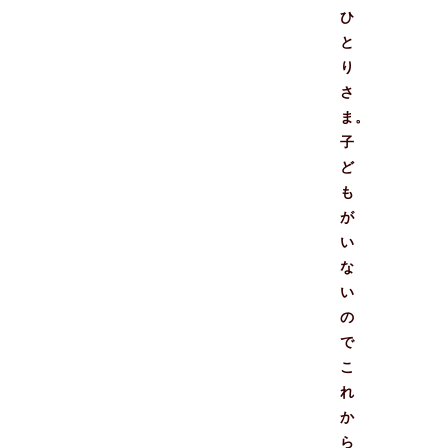
ひ
と
り
さ
ま。
子
ど
も
が
い
な
い
の
で
こ
れ
か
ら