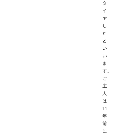
タ
イ
ヤ
し
た
と
い
い
ま
す。
ご
主
人
は
11
年
前
に