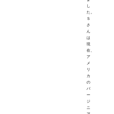
し
た。
Ｓ
さ
ん
は
現
在、
ア
メ
リ
カ
の
バ
ー
ジ
ニ
ア