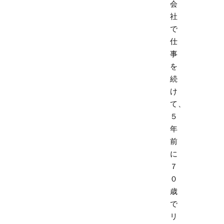
会
社
で
仕
事
を
続
け
て、
５
年
前
に
７
０
歳
で
リ