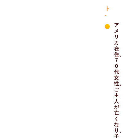
ト
ア
メ
リ
カ
在
住、
７
０
代
女
性。
ご
主
人
が
亡
く
な
り、
子