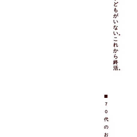
ど
も
が
い
な
い。
こ
れ
か
ら
終
活。
■
７
０
代
の
お