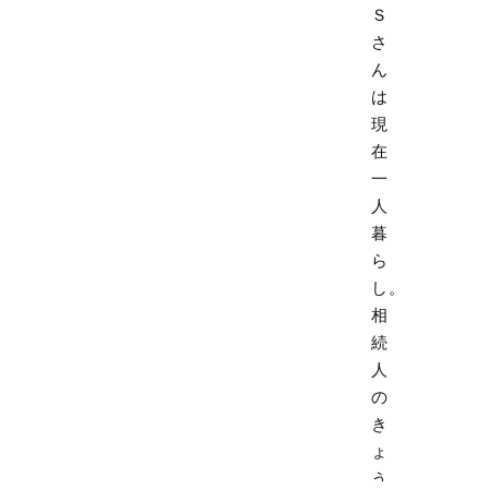
Ｓ
さ
ん
は
現
在
一
人
暮
ら
し。
相
続
人
の
き
ょ
う