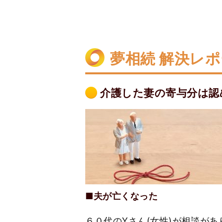
夢相続 解決レ
介護した妻の寄与分は認
■夫が亡くなった
６０代のYさん(女性)が相談が