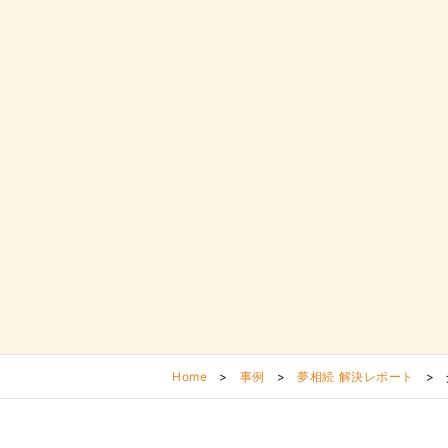
Home
>
事例
>
夢相続 解決レポート
>