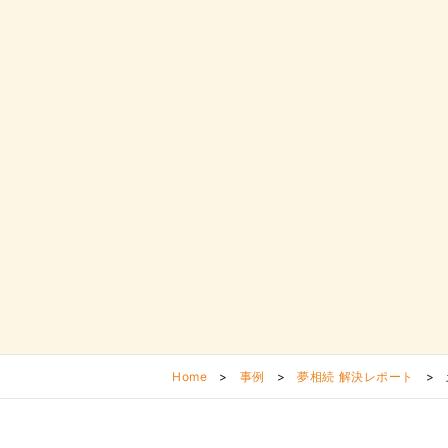
Home
>
事例
>
夢相続 解決レポート
>