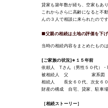
貸家も築年数が経ち、空家もあ
これからさらに高齢になると不
んの３人で相談に来られたので
■父親の相続は土地の評価を下
当時の相続内容をまとめたもの
[ご家族の状況
依頼人 Тさん（
被相続人 父 家系図
相続人 長女６０代、次女
財産の構成 自宅、貸家、駐車
［相続ストーリー］