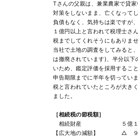
Тさんの父親は、兼業農家で貸
対策をしないまま、亡くなって
負債もなく、気持ちは楽ですが
１億円以上と言われて税理士さ
税までしてくれそうにもありま
当社で土地の調査をしてみると、
は撤廃されています)、半分以下
いため、鑑定評価を採用するこ
申告期限までに半年を切ってい
税と言われていたところが大き
ました。
［相続税の節税額］
相続財産 ５億１０
【広大地の減額】 △ ９７