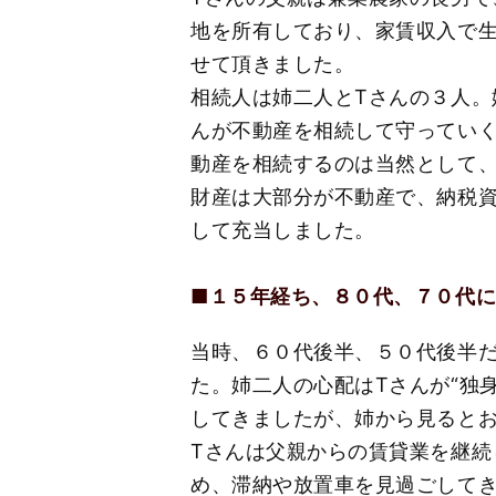
地を所有しており、家賃収入で
せて頂きました。
相続人は姉二人とТさんの３人。
んが不動産を相続して守ってい
動産を相続するのは当然として
財産は大部分が不動産で、納税
して充当しました。
■１５年経ち、８０代、７０代
当時、６０代後半、５０代後半だ
た。姉二人の心配はТさんが“独
してきましたが、姉から見ると
Тさんは父親からの賃貸業を継
め、滞納や放置車を見過ごして