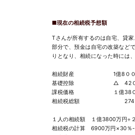
■現在の相続税予想額
Тさんが所有するのは自宅、貸家、
部分で、預金は自宅の改築など
りとなり、相続になった時には
相続財産 1億8００
基礎控除 △ 42００
課税価格 １億38０
相続税総額 2740
１人の相続額 １億3800万円÷２
相続税の計算 6900万円×30％