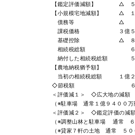
【鑑定評価減額】 △ ５
【小規模宅地減額】 △ １０
債務等 △ ３９
課税価格 ３億５３
基礎控除 △ ８０００
相続税総額 ６５００万
納付した相続税総額 ５
【農地納税猶予額】 ７
当初の相続税総額 １億２９
◇節税額 ６
＜評価減１＞ ◇広大地の減
（※駐車場 通常１億９４００万
＜評価減２＞ ◇鑑定評価の減
（※調整山林と駐車場 通常 
（※貸家７軒の土地 通常 ５０