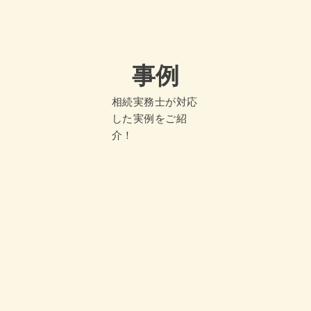
事例
相続実務士が対応
した実例をご紹
介！