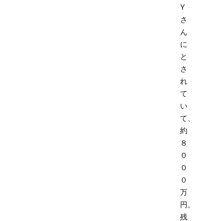
Y
さ
ん
に
と
さ
れ
て
い
て、
約
８
０
０
０
万
円。
残