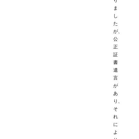
り
ま
し
た
が、
公
正
証
書
遺
言
が
あ
り、
そ
れ
に
よ