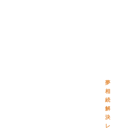
夢
相
続
解
決
レ