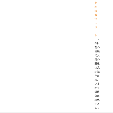
夢
相
続
解
決
レ
ポ
ー
ト
>
8年
前の
相続
で父
親の
財産
は兄
が独
り占
め。
いま
から
遺留
分は
請求
でき
る？