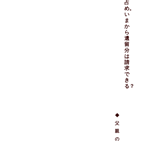
占
め。
い
ま
か
ら
遺
留
分
は
請
求
で
き
る？
◆
父
親
の