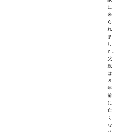
に
来
ら
れ
ま
し
た。
父
親
は
８
年
前
に
亡
く
な