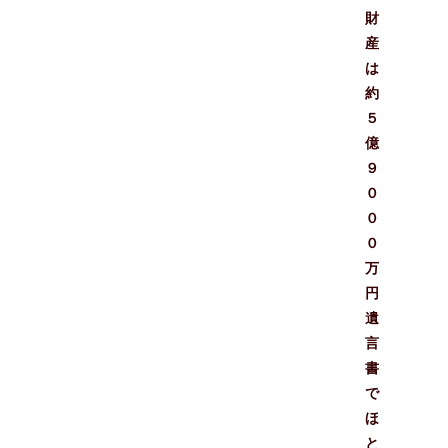
財
産
は
約
５
億
９
０
０
０
万
円
遺
言
書
で
ほ
と