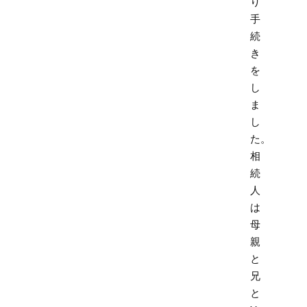
り
手
続
き
を
し
ま
し
た。
相
続
人
は
母
親
と
兄
と