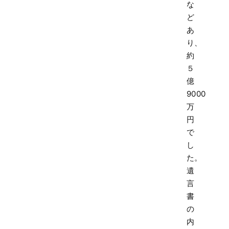
な
ど
あ
り、
約
５
億
9000
万
円
で
し
た。
遺
言
書
の
内