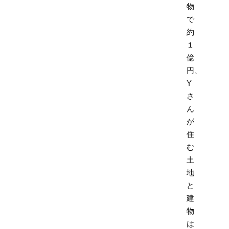
物
で
約
１
億
円、
Y
さ
ん
が
住
む
土
地
と
建
物
は