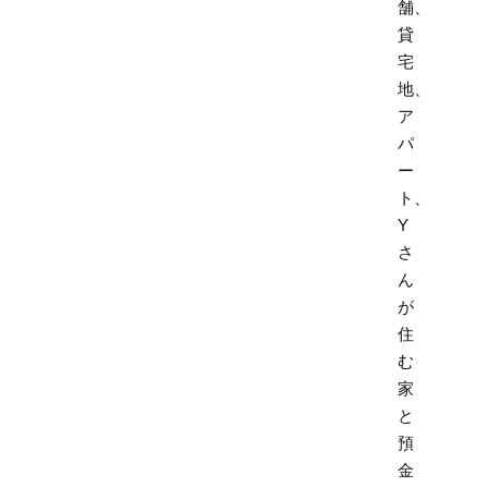
舗、
貸
宅
地、
ア
パ
ー
ト、
Y
さ
ん
が
住
む
家
と
預
金