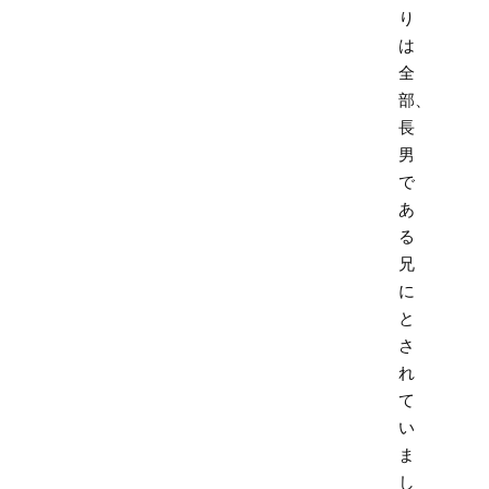
り
は
全
部、
長
男
で
あ
る
兄
に
と
さ
れ
て
い
ま
し