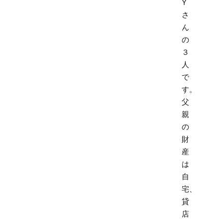
Y
さ
ん
の
３
人
で
す。
父
親
の
財
産
は
自
宅、
貸
店