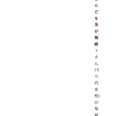
ん
ど
を
兄
が
相
続
Ｙ
さ
ん
(５
０
代
女
性)
が
母
親