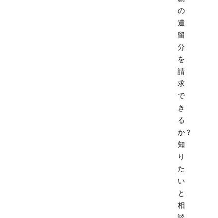
の
遺
留
分
を
請
求
で
き
る
か？
知
り
た
い
と
相
談