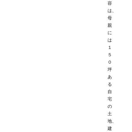
容
は、
母
親
に
は
１
５
０
坪
あ
る
自
宅
の
土
地、
建