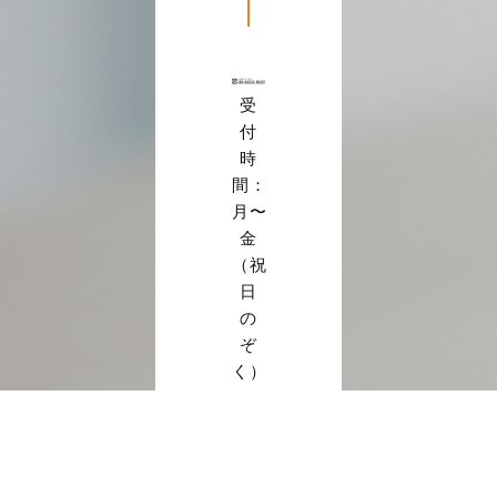
受
付
時
間：
月〜
金
（祝
日
の
ぞ
く）
10:00〜
17:00
詳