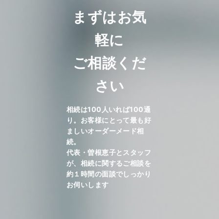
まずはお気
軽に
ご相談くだ
さい
相続は100人いれば100通
り。お客様にとって最も好
ましいオーダーメード相
続。
代表・曽根恵子とスタッフ
が、相続に関するご相談を
約１時間の面談でしっかり
お伺いします