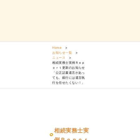
Home
>
お知らせ一覧
>
ニュース
>
相続実務士実例Ｒｅｐ
ｏｒｔ更新のお知らせ
「公正証書遺言があっ
ても、銀行には遺言執
行を任せたくない！」
相続実務士実
例Ｒｅｐｏｒ