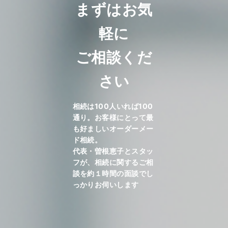
まずはお気
軽に
ご相談くだ
さい
相続は100人いれば100
通り。お客様にとって最
も好ましいオーダーメー
ド相続。
代表・曽根恵子とスタッ
フが、相続に関するご相
談を約１時間の面談でし
っかりお伺いします