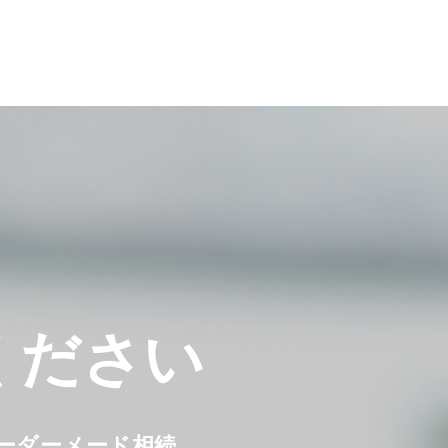
ください
オーダーメード相続。