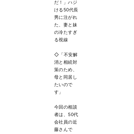
だ！」ハジ
ける50代長
男に注がれ
た、妻と妹
の冷たすぎ
る視線
◇「不安解
消と相続対
策のため、
母と同居し
たいので
す」
今回の相談
者は、50代
会社員の近
藤さんで