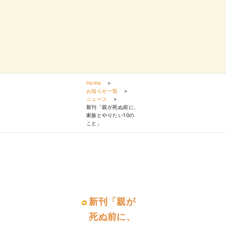
Home
>
お知らせ一覧
>
ニュース
>
新刊「親が死ぬ前に、
家族とやりたい10の
こと」
新刊「親が
死ぬ前に、