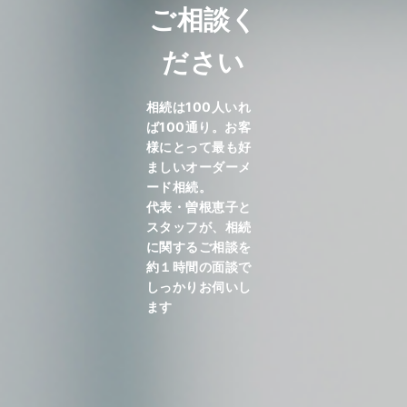
ご相談く
ださい
相続は100人いれ
ば100通り。お客
様にとって最も好
ましいオーダーメ
ード相続。
代表・曽根恵子と
スタッフが、相続
に関するご相談を
約１時間の面談で
しっかりお伺いし
ます