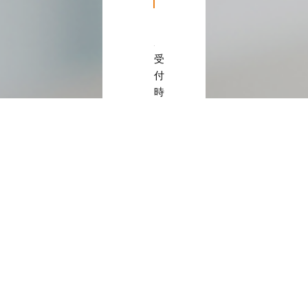
受
付
時
間：
月〜
金
（祝
日
の
ぞ
く）
10:00〜
17:00
詳