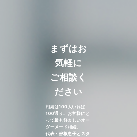
まずはお
気軽に
ご相談く
ださい
相続は100人いれば
100通り。お客様にと
って最も好ましいオー
ダーメード相続。
代表・曽根恵子とスタ