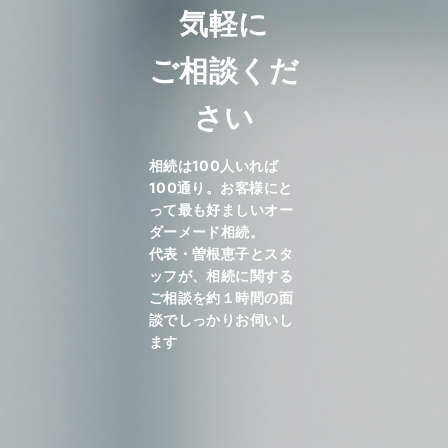
気軽に
ご相談くだ
さい
相続は100人いれば
100通り。お客様にと
って最も好ましいオー
ダーメード相続。
代表・曽根恵子とスタ
ッフが、相続に関する
ご相談を約１時間の面
談でしっかりお伺いし
ます