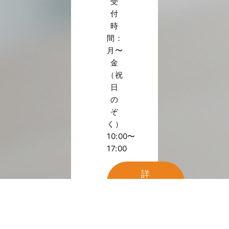
受
付
時
間：
月〜
金
（祝
日
の
ぞ
く）
10:00〜
17:00
詳
し
く
見
る