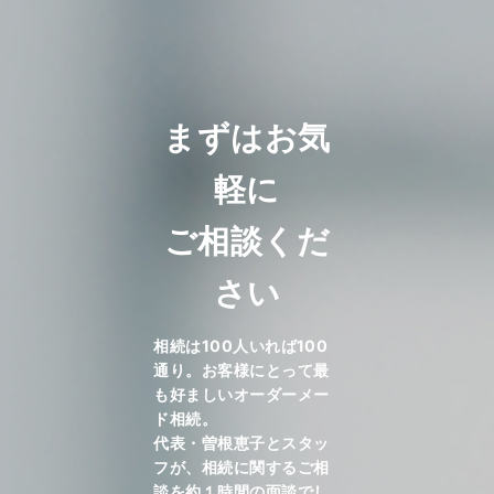
まずはお気
軽に
ご相談くだ
さい
相続は100人いれば100
通り。お客様にとって最
も好ましいオーダーメー
ド相続。
代表・曽根恵子とスタッ
フが、相続に関するご相
談を約１時間の面談でし