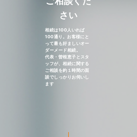
ご相談くだ
さい
相続は100人いれば
100通り。お客様にと
って最も好ましいオー
ダーメード相続。
代表・曽根恵子とスタ
ッフが、相続に関する
ご相談を約１時間の面
談でしっかりお伺いし
ます