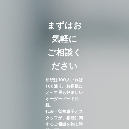
まずはお
気軽に
ご相談く
ださい
相続は100人いれば
100通り。お客様に
とって最も好ましい
オーダーメード相
続。
代表・曽根恵子とス
タッフが、相続に関
するご相談を約１時