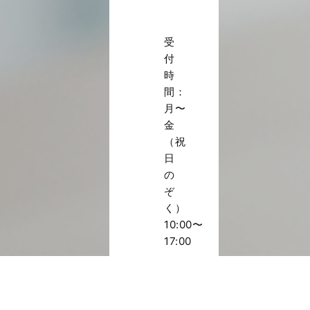
受
付
時
間：
月〜
金
（祝
日
の
ぞ
く）
10:00〜
17:00
詳
し