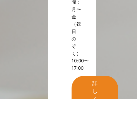
間：
月〜
金
（祝
日
の
ぞ
く）
10:00〜
17:00
詳
し
く
見
る