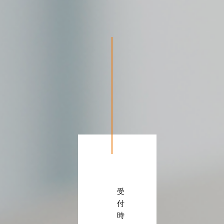
受
付
時