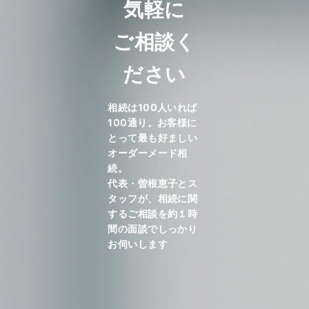
気軽に
ご相談く
ださい
相続は100人いれば
100通り。お客様に
とって最も好ましい
オーダーメード相
続。
代表・曽根恵子とス
タッフが、相続に関
するご相談を約１時
間の面談でしっかり
お伺いします