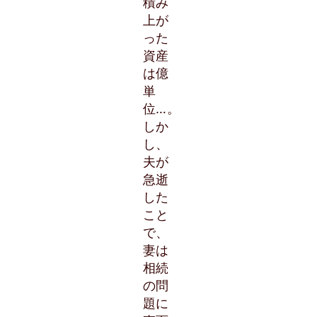
積み
上が
った
資産
は億
単
位…。
しか
し、
夫が
急逝
した
こと
で、
妻は
相続
の問
題に