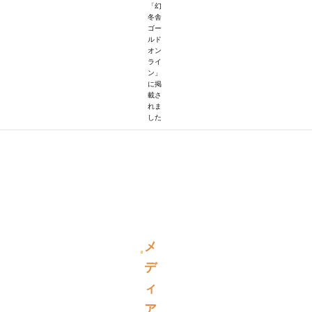
「幻
冬舎
ゴー
ルド
オン
ライ
ン」
に掲
載さ
れま
した
メ
デ
ィ
ア