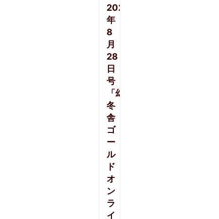
2020
年
8
月
28
日
号
「幻
冬
舎
ゴ
ー
ル
ド
オ
ン
ラ
イ