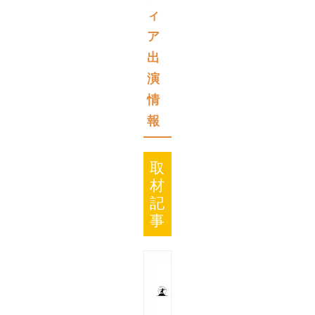
ィ
ア
出
演
情
報
取
材
記
事