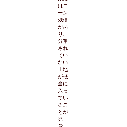
はロ
ーン
残債
があ
り、
分筆
され
てい
ない
土地
が抵
当に
入っ
てい
るこ
とが
発
覚。