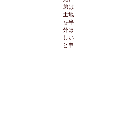
弟は
土地
を半
分ほ
しい
と申
し出
まし
た
が、
兄は
返済
分を
払え
ば担
保を
抜く
と主