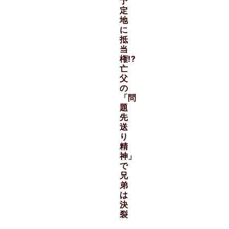
予
定
地
に
抵
当
権!?
亡
父
の
「問
題
先
送
り
精
神」
で
兄
弟
は
決
裂