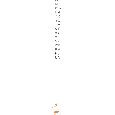
年9
月25
日号
「幻
冬舎
ゴー
ルド
オン
ライ
ン」
に掲
載さ
れま
した
メ
デ