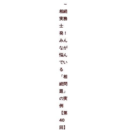
～
相続
実務
士
発！
みん
なが
悩ん
でい
る
「相
続問
題」
の実
例
【第
40
回】