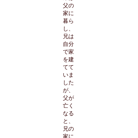
父の
家に
暮ら
し、
兄は
自分
で家
を建
てて
いま
した
が、
父が
亡く
なる
と、
兄の
家に