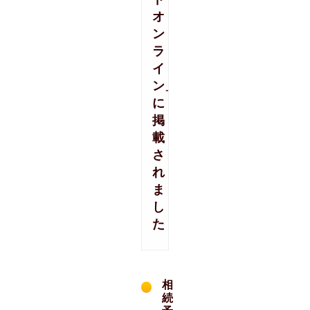
オ
ン
ラ
イ
ン」
に
掲
載
さ
れ
ま
し
た
相
続