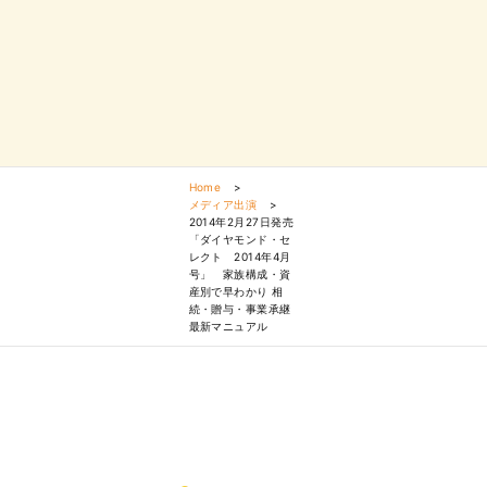
Home
>
メディア出演
>
2014年2月27日発売
「ダイヤモンド・セ
レクト 2014年4月
号」 家族構成・資
産別で早わかり 相
続・贈与・事業承継
最新マニュアル