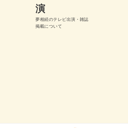
演
夢相続のテレビ出演・雑誌
掲載について