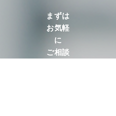
まずは
お気軽
に
ご相談
くださ
い
相続は100人い
れば100通り。
お客様にとって
最も好ましいオ
ーダーメード相