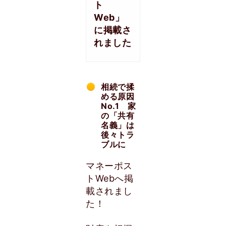
ト
Web」
に掲載さ
れました
相続で揉
める原因
No.1 家
の「共有
名義」は
後々トラ
ブルに
マネーポス
トWebへ掲
載されまし
た！