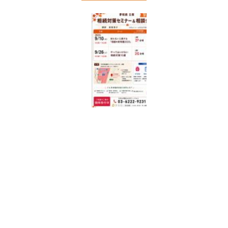
こ
れ
か
ら
開
催
さ
れ
る
セ
ミ
ナ
ー
夢
相
続
主