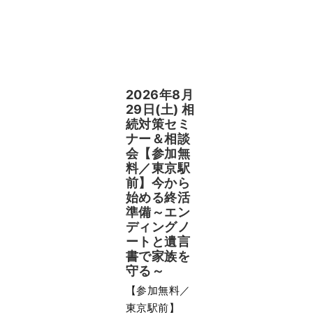
夢
相
続
主
催
2026年8月
29日(土) 相
続対策セミ
ナー＆相談
会【参加無
料／東京駅
前】今から
始める終活
準備～エン
ディングノ
ートと遺言
書で家族を
守る～
【参加無料／
東京駅前】