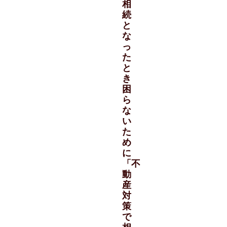
相
続
と
な
っ
た
と
き
困
ら
な
い
た
め
に
「不
動
産
対
策
で