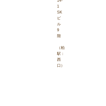
14-
1
SK
ビ
ル
9
階
（柏
駅：
西
口）