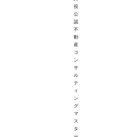
役
公
認
不
動
産
コ
ン
サ
ル
テ
ィ
ン
グ
マ
ス
タ
ー