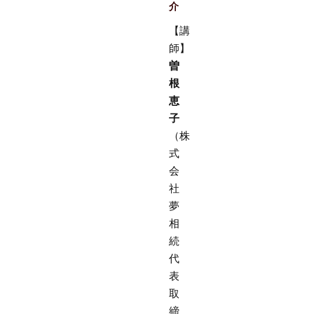
介
【講
師】
曽
根
恵
子
（株
式
会
社
夢
相
続
代
表
取
締