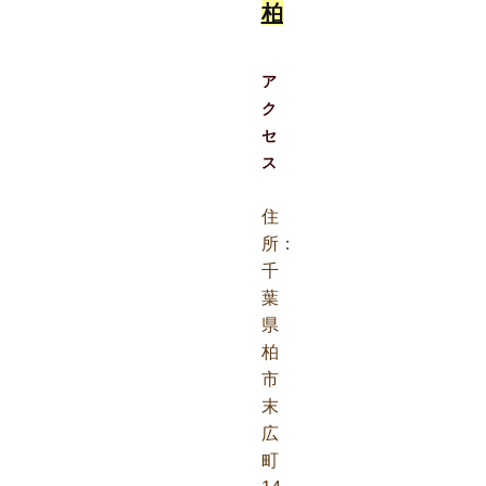
柏
ア
ク
セ
ス
住
所：
千
葉
県
柏
市
末
広
町