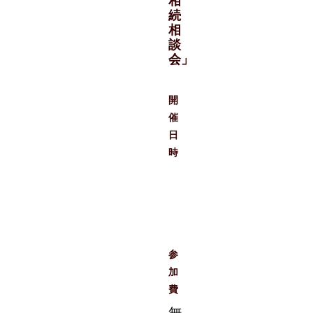
相
続
相
談
会」
開
催
日
時
参
加
費