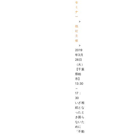
セ
ミ
ナ
ー
>
他
社
主
催
>
2019
年3月
26日
（火）
【千葉
県柏
市】
13:30
～
17：
30
いざ相
続とな
ったと
き困ら
ないた
めに
「不動