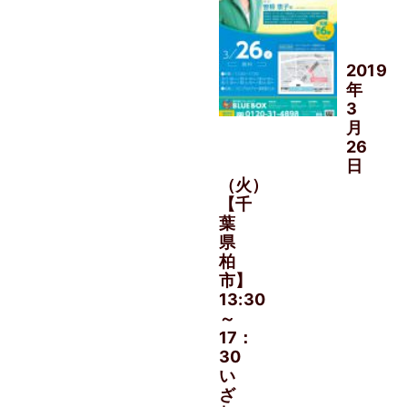
主
催
2019
年
3
月
26
日
（火）
【千
葉
県
柏
市】
13:30
～
17：
30
い
ざ