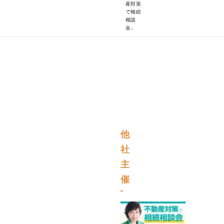
産対策
で相続
相談
会」
他
社
主
催
他
社