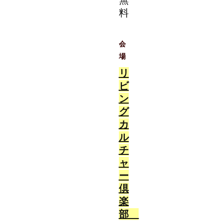
無
料
会
場
リ
ビ
ン
グ
カ
ル
チ
ャ
ー
倶
楽
部