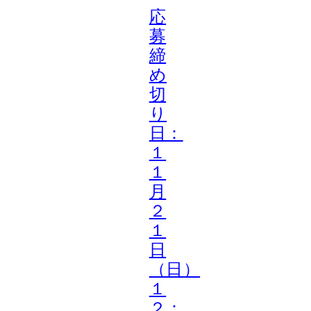
応
募
締
め
切
り
日：
１
１
月
２
１
日
（日）
１
２：