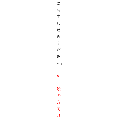
に
お
申
し
込
み
く
だ
さ
い。
※
一
般
の
方
向
け