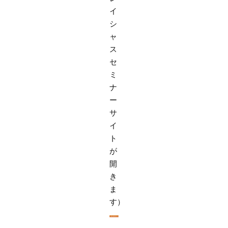
イ
シ
ャ
ス
セ
ミ
ナ
ー
サ
イ
ト
が
開
き
ま
す）