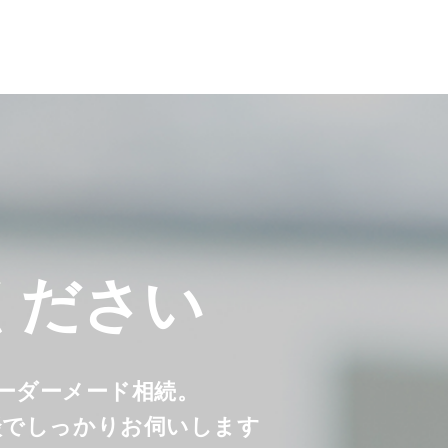
ください
オーダーメード相続。
談でしっかりお伺いします