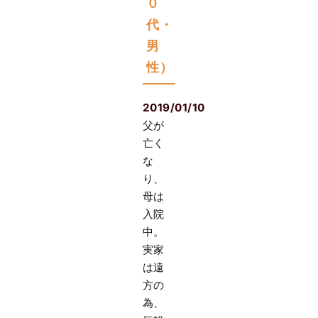
０
代・
男
性）
2019/01/10
父が
亡く
な
り、
母は
入院
中。
実家
は遠
方の
為、