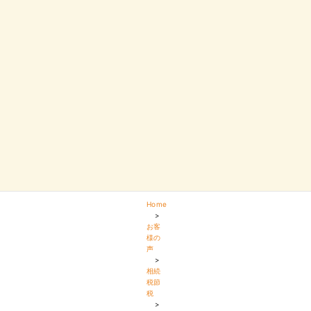
Home
>
お客
様の
声
>
相続
税節
税
>