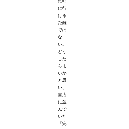
気軽
に行
ける
距離
では
な
い。
どう
した
らよ
いか
と思
い、
書店
に並
んで
いた
「完