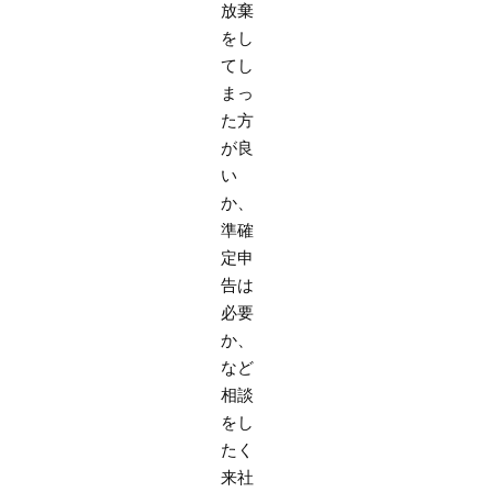
放棄
をし
てし
まっ
た方
が良
い
か、
準確
定申
告は
必要
か、
など
相談
をし
たく
来社