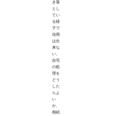
き落
とし
てい
る様
子で
信用
は出
来な
い。
自宅
の処
理を
どう
した
らよ
い
か、
相続