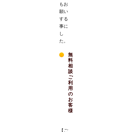
もお
願い
する
事に
し
た。
無
料
相
談
ご
利
用
の
お
客
様
【ご