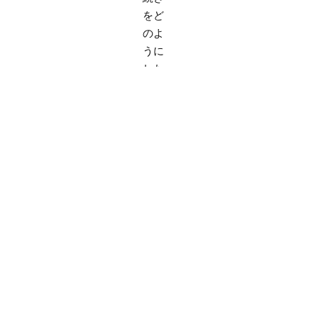
をど
のよ
うに
した
らよ
い
か、
ご相
談に
来ら
れま
し
た。
自宅
も処
分し
た方