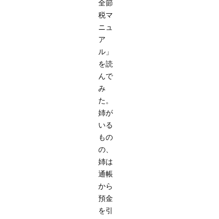
全節
税マ
ニュ
ア
ル」
を読
んで
み
た。
姉が
いる
もの
の、
姉は
通帳
から
預金
を引