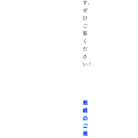
す。
ぜ
ひ
ご
覧
く
だ
さ
い！
相
続
の
ご
相