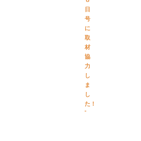
日
号
に
取
材
協
力
し
ま
し
た！
メ
デ
ィ