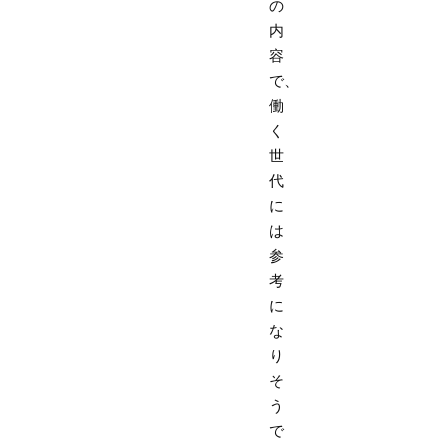
の
内
容
で、
働
く
世
代
に
は
参
考
に
な
り
そ
う
で