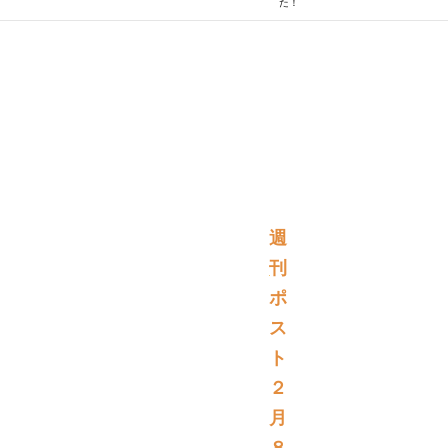
た！
週
刊
ポ
ス
ト
２
月
８