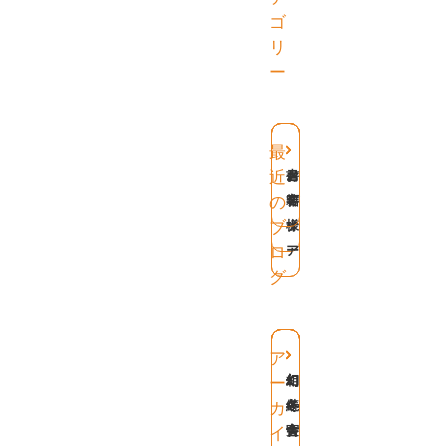
ゴ
リ
ー
最
お
セ
メ
書
近
客
ミ
デ
籍
の
様
ナ
ィ
ブ
ー
ア
ロ
グ
ア
幻
幻
幻
相
幻
ー
冬
冬
冬
続
冬
カ
舎
舎
舎
実
舎
イ