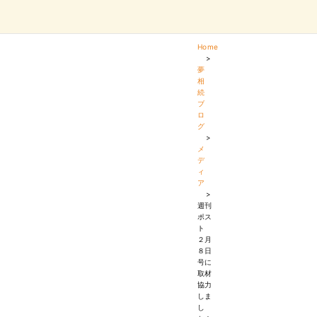
Home
>
夢
相
続
ブ
ロ
グ
>
メ
デ
ィ
ア
>
週刊
ポス
ト
２月
８日
号に
取材
協力
しま
し