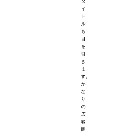
タ
イ
ト
ル
も
目
を
引
き
ま
す。
か
な
り
の
広
範
囲