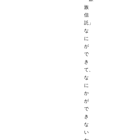
族
信
託」
な
に
が
で
き
て、
な
に
か
が
で
き
な
い
か。