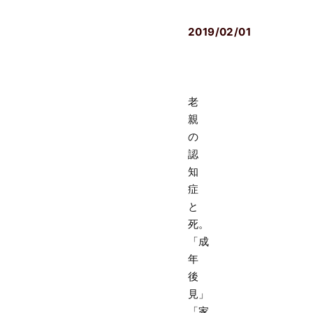
ア
2019/02/01
老
親
の
認
知
症
と
死。
「成
年
後
見」
「家