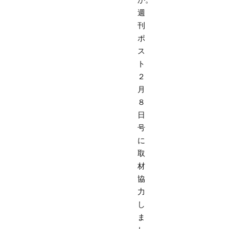
週
刊
ポ
ス
ト
２
月
８
日
号
に
取
材
協
力
し
ま