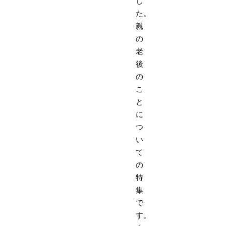
し
た。
親
の
老
後
の
こ
と
に
つ
い
て
の
特
集
で
す。