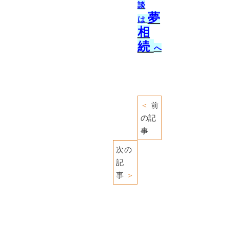
談
夢
は
相
続
へ
＜
前
の記
事
次の
記
事
＞