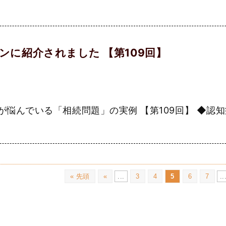
ンに紹介されました 【第109回】
んでいる「相続問題」の実例 【第109回】 ◆認知症
« 先頭
«
...
3
4
5
6
7
..